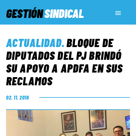
GESTIÓN
SINDICAL
ACTUALIDAD
ACTUALIDAD
.
BLOQUE DE
SERVICIOS SOCIALES
DIPUTADOS DEL PJ BRINDÓ
SU APOYO A APDFA EN SUS
INFORMES ESPECIALES
RECLAMOS
FUERA DE MEGÁFONO
02. 11. 2016
EL LADO «G»