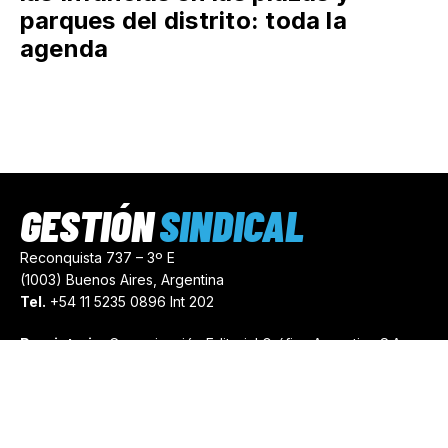
parques del distrito: toda la
agenda
GESTIÓN
SINDICAL
Reconquista 737 – 3º E
(1003) Buenos Aires, Argentina
Tel.
+54 11 5235 0896 Int 202
Propietario:
Comunicación Editorial Gráfica Argentina S.A.
Número de Registro:
44103971
comercial@gestionsindical.com
redaccion@gestionsindical.com