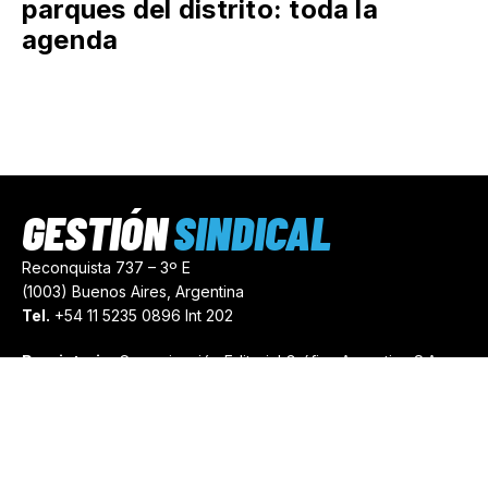
parques del distrito: toda la
agenda
GESTIÓN
SINDICAL
Reconquista 737 – 3º E
(1003) Buenos Aires, Argentina
Tel.
+54 11 5235 0896 Int 202
Propietario:
Comunicación Editorial Gráfica Argentina S.A.
Número de Registro:
44103971
comercial@gestionsindical.com
redaccion@gestionsindical.com