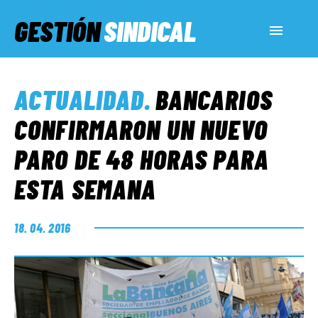
GESTIÓN
SINDICAL
ACTUALIDAD
ACTUALIDAD
.
BANCARIOS
SERVICIOS SOCIALES
CONFIRMARON UN NUEVO
PARO DE 48 HORAS PARA
INFORMES ESPECIALES
ESTA SEMANA
FUERA DE MEGÁFONO
18. 04. 2016
EL LADO «G»