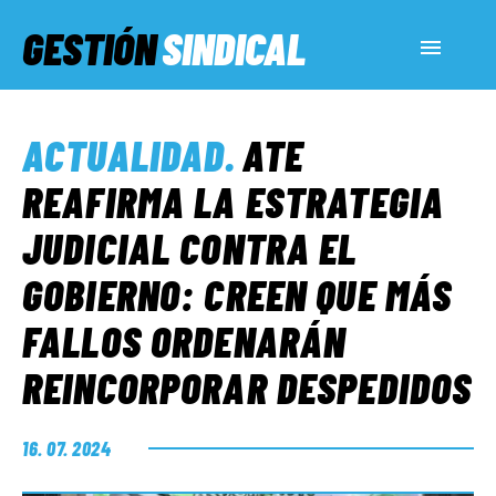
GESTIÓN
SINDICAL
ACTUALIDAD
ACTUALIDAD
.
ATE
SERVICIOS SOCIALES
REAFIRMA LA ESTRATEGIA
JUDICIAL CONTRA EL
INFORMES ESPECIALES
GOBIERNO: CREEN QUE MÁS
FALLOS ORDENARÁN
FUERA DE MEGÁFONO
REINCORPORAR DESPEDIDOS
EL LADO «G»
16. 07. 2024