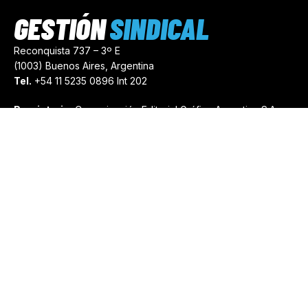
GESTIÓN
SINDICAL
Reconquista 737 – 3º E
(1003) Buenos Aires, Argentina
Tel.
+54 11 5235 0896 Int 202
Propietario:
Comunicación Editorial Gráfica Argentina S.A.
Número de Registro:
44103971
comercial@gestionsindical.com
redaccion@gestionsindical.com
Media Kit
Copyright © 2021.
Gestión Sindical. Todos Los Derechos
Reservados.
by