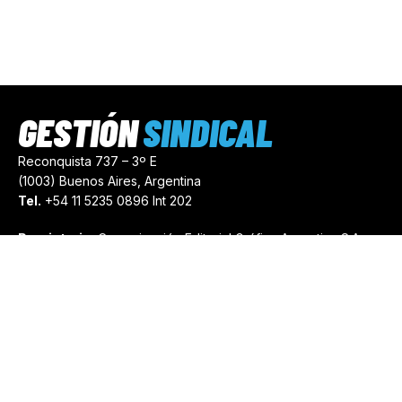
GESTIÓN
SINDICAL
Reconquista 737 – 3º E
(1003) Buenos Aires, Argentina
Tel.
+54 11 5235 0896 Int 202
Propietario:
Comunicación Editorial Gráfica Argentina S.A.
Número de Registro:
44103971
comercial@gestionsindical.com
redaccion@gestionsindical.com
Media Kit