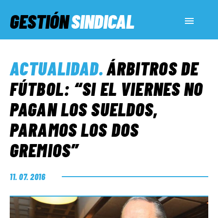
GESTIÓN
SINDICAL
ACTUALIDAD
ACTUALIDAD
.
ÁRBITROS DE
SERVICIOS SOCIALES
FÚTBOL: “SI EL VIERNES NO
PAGAN LOS SUELDOS,
INFORMES ESPECIALES
PARAMOS LOS DOS
GREMIOS”
FUERA DE MEGÁFONO
11. 07. 2016
EL LADO «G»