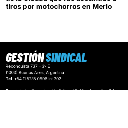
tiros por motochorros en Merlo
GESTIÓN
SINDICAL
Reconquista 737 – 3º E
(1003) Buenos Aires, Argentina
Tel.
+54 11 5235 0896 Int 202
Propietario:
Comunicación Editorial Gráfica Argentina S.A.
Número de Registro:
44103971
comercial@gestionsindical.com
redaccion@gestionsindical.com