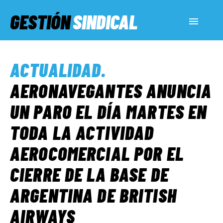
GESTIÓN
SINDICAL
ACTUALIDAD
ACTUALIDAD
.
SERVICIOS SOCIALES
AERONAVEGANTES ANUNCIA
UN PARO EL DÍA MARTES EN
INFORMES ESPECIALES
TODA LA ACTIVIDAD
AEROCOMERCIAL POR EL
FUERA DE MEGÁFONO
CIERRE DE LA BASE DE
EL LADO «G»
ARGENTINA DE BRITISH
AIRWAYS