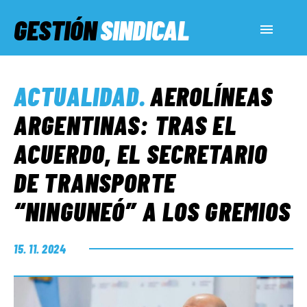
GESTIÓN
SINDICAL
ACTUALIDAD
ACTUALIDAD
.
AEROLÍNEAS
SERVICIOS SOCIALES
ARGENTINAS: TRAS EL
ACUERDO, EL SECRETARIO
INFORMES ESPECIALES
DE TRANSPORTE
“NINGUNEÓ” A LOS GREMIOS
FUERA DE MEGÁFONO
15. 11. 2024
EL LADO «G»