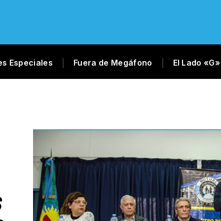
es Especiales
Fuera de Megáfono
El Lado «G»
S