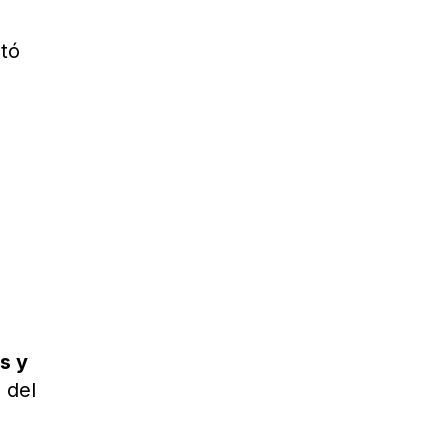
ntó
s y
 del