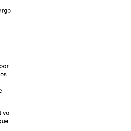
argo
 por
tos
e
tivo
que
,