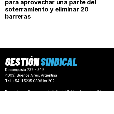
para aprovechar una parte del
soterramiento y eliminar 20
barreras
GESTIÓN
SINDICAL
Reconquista 737 – 3º E
(1003) Buenos Aires, Argentina
Tel.
+54 11 5235 0896 Int 202
Propietario:
Comunicación Editorial Gráfica Argentina S.A.
Número de Registro:
44103971
comercial@gestionsindical.com
redaccion@gestionsindical.com