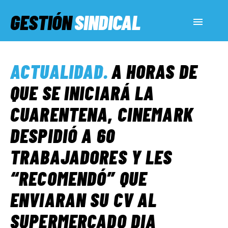
GESTIÓN
SINDICAL
ACTUALIDAD
ACTUALIDAD
.
A HORAS DE
SERVICIOS SOCIALES
QUE SE INICIARÁ LA
CUARENTENA, CINEMARK
INFORMES ESPECIALES
DESPIDIÓ A 60
TRABAJADORES Y LES
FUERA DE MEGÁFONO
“RECOMENDÓ” QUE
EL LADO «G»
ENVIARAN SU CV AL
SUPERMERCADO DIA