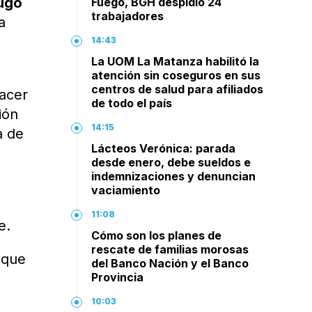
ugo
Fuego, BGH despidió 24
trabajadores
a
14:43
La UOM La Matanza habilitó la
atención sin coseguros en sus
centros de salud para afiliados
hacer
de todo el país
ión
14:15
a de
Lácteos Verónica: parada
desde enero, debe sueldos e
indemnizaciones y denuncian
vaciamiento
11:08
e.
Cómo son los planes de
rescate de familias morosas
 que
del Banco Nación y el Banco
Provincia
10:03