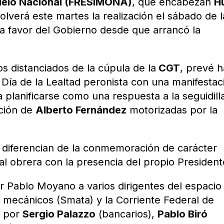
odelo Nacional (FRESIMONA)
, que encabezan
H
solverá este martes la realización el sábado de l
a a favor del Gobierno desde que arrancó la
s distanciados de la cúpula de la
CGT
, prevé 
Día de la Lealtad peronista con una manifestac
 a planificarse como una respuesta a la seguidill
ación de
Alberto Fernández
motorizadas por la
 diferencian de la conmemoración de carácter
ral obrera con la presencia del propio President
or Pablo Moyano a varios dirigentes del espacio
 mecánicos (Smata) y la Corriente Federal de
a por
Sergio Palazzo
(bancarios),
Pablo Biró