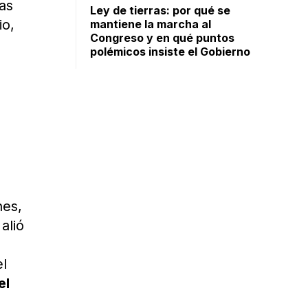
Las
Ley de tierras: por qué se
io,
mantiene la marcha al
Congreso y en qué puntos
polémicos insiste el Gobierno
,
nes,
alió
el
el