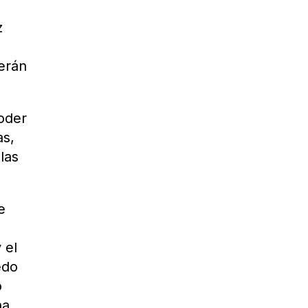
z
serán
oder
as,
las
e
 el
edo
o
ha