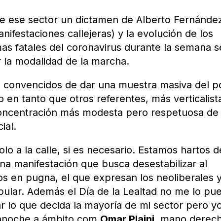
 de ese sector un dictamen de Alberto Fernánde
ifestaciones callejeras) y la evolución de los
as fatales del coronavirus durante la semana 
r la modalidad de la marcha.
s convencidos de dar una muestra masiva del p
 en tanto que otros referentes, más verticalist
concentración más modesta pero respetuosa de 
ial.
solo a la calle, si es necesario. Estamos hartos d
a manifestación que busca desestabilizar al
s en pugna, el que expresan los neoliberales y
pular. Además el Día de la Lealtad no me lo pu
ar lo que decida la mayoría de mi sector pero y
jo anoche a ámbito.com
Omar Plaini
, mano derec