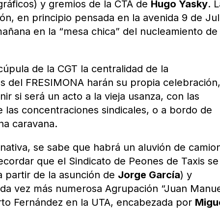
gráficos) y gremios de la CTA de
Hugo Yasky
. 
ión, en principio pensada en la avenida 9 de Jul
 mañana en la “mesa chica” del nucleamiento de
cúpula de la CGT la centralidad de la
es del FRESIMONA harán su propia celebración
nir si será un acto a la vieja usanza, con las
de las concentraciones sindicales, o a bordo de
na caravana.
rnativa, se sabe que habrá un aluvión de camio
ecordar que el Sindicato de Peones de Taxis se 
 partir de la asunción de
Jorge García
) y
cada vez más numerosa Agrupación “Juan Manu
berto Fernández en la UTA, encabezada por
Migu