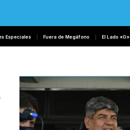
es Especiales
Fuera de Megáfono
El Lado «G»
O