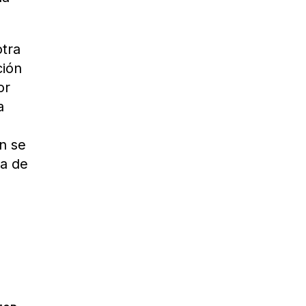
otra
ción
or
a
n se
ta de