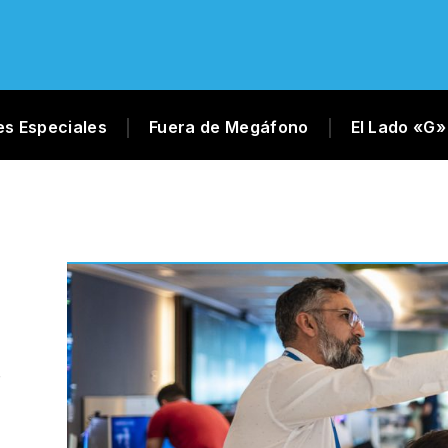
es Especiales
Fuera de Megáfono
El Lado «G»