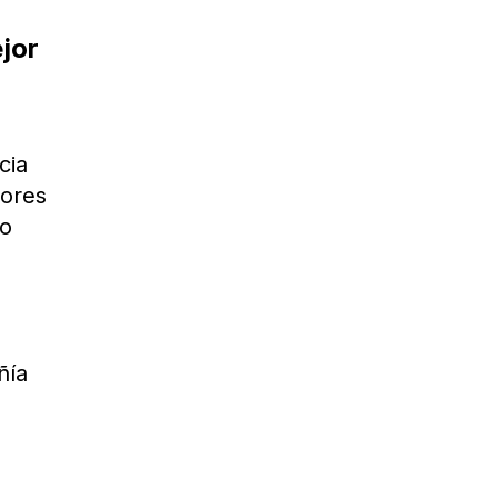
jor
cia
jores
mo
ñía