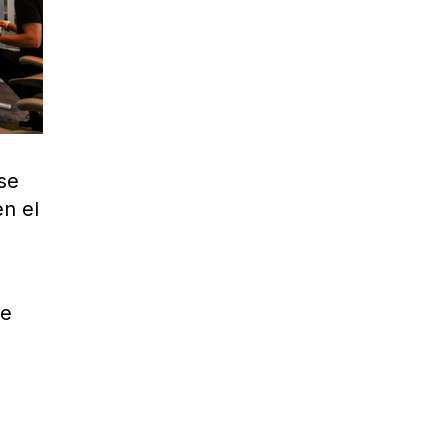
 se
en el
de