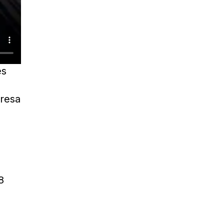
es
presa
8