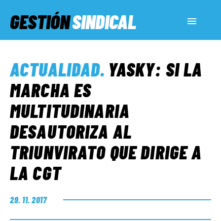
GESTIÓN
SINDICAL
ACTUALIDAD
ACTUALIDAD
.
YASKY: SI LA
SERVICIOS SOCIALES
MARCHA ES
MULTITUDINARIA
INFORMES ESPECIALES
DESAUTORIZA AL
TRIUNVIRATO QUE DIRIGE A
FUERA DE MEGÁFONO
LA CGT
EL LADO «G»
29. 11. 2017