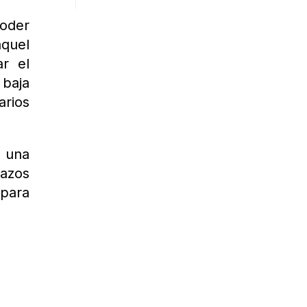
poder
aquel
ar el
 baja
arios
n una
razos
 para