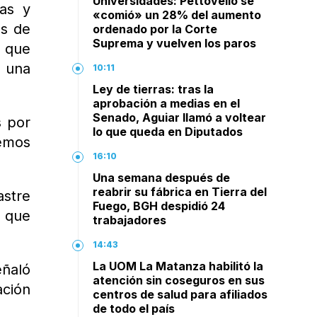
Universidades: Pettovello se
ras y
«comió» un 28% del aumento
os de
ordenado por la Corte
Suprema y vuelven los paros
s que
a una
10:11
Ley de tierras: tras la
aprobación a medias en el
Senado, Aguiar llamó a voltear
s por
lo que queda en Diputados
iemos
16:10
Una semana después de
reabrir su fábrica en Tierra del
stre
Fuego, BGH despidió 24
o que
trabajadores
14:43
La UOM La Matanza habilitó la
eñaló
atención sin coseguros en sus
ación
centros de salud para afiliados
de todo el país