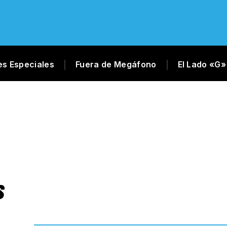
es Especiales
Fuera de Megáfono
El Lado «G»
S