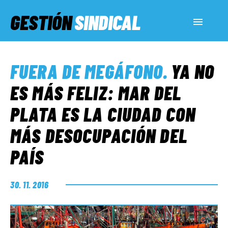
GESTIÓN
SINDICAL
ACTUALIDAD
FUERA DE MEGÁFONO
.
YA NO
SERVICIOS SOCIALES
ES MÁS FELIZ: MAR DEL
PLATA ES LA CIUDAD CON
INFORMES ESPECIALES
MÁS DESOCUPACIÓN DEL
PAÍS
FUERA DE MEGÁFONO
30. 11. 2016
EL LADO «G»