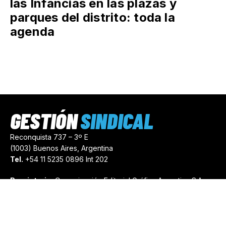
las Infancias en las plazas y
parques del distrito: toda la
agenda
GESTIÓN
SINDICAL
Reconquista 737 – 3º E
(1003) Buenos Aires, Argentina
Tel.
+54 11 5235 0896 Int 202
Propietario:
Comunicación Editorial Gráfica Argentina S.A.
Número de Registro:
44103971
comercial@gestionsindical.com
redaccion@gestionsindical.com