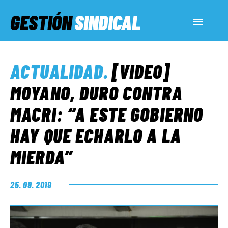
GESTIÓN
SINDICAL
ACTUALIDAD
ACTUALIDAD
.
[VIDEO]
SERVICIOS SOCIALES
MOYANO, DURO CONTRA
MACRI: “A ESTE GOBIERNO
INFORMES ESPECIALES
HAY QUE ECHARLO A LA
MIERDA”
FUERA DE MEGÁFONO
25. 09. 2019
EL LADO «G»