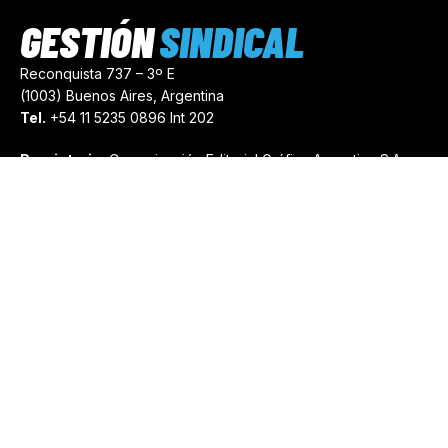
GESTIÓN
SINDICAL
Reconquista 737 – 3º E
(1003) Buenos Aires, Argentina
Tel.
+54 11 5235 0896 Int 202
Propietario:
Comunicación Editorial Gráfica Argentina S.A.
Número de Registro:
44103971
comercial@gestionsindical.com
redaccion@gestionsindical.com
Media Kit
Copyright © 2021.
Gestión Sindical. Todos Los Derechos
Reservados.
by