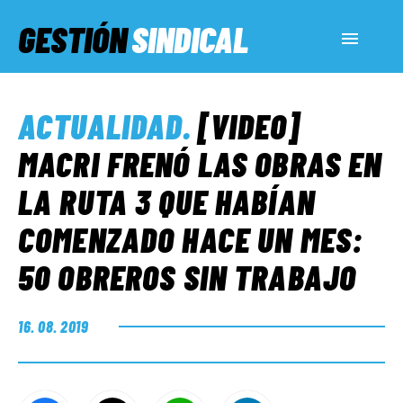
GESTIÓN
SINDICAL
ACTUALIDAD
ACTUALIDAD
.
[VIDEO]
SERVICIOS SOCIALES
MACRI FRENÓ LAS OBRAS EN
LA RUTA 3 QUE HABÍAN
INFORMES ESPECIALES
COMENZADO HACE UN MES:
50 OBREROS SIN TRABAJO
FUERA DE MEGÁFONO
16. 08. 2019
EL LADO «G»