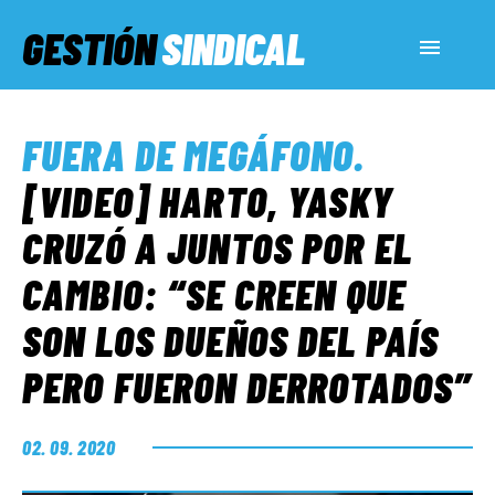
GESTIÓN
SINDICAL
ACTUALIDAD
FUERA DE MEGÁFONO
.
SERVICIOS SOCIALES
[VIDEO] HARTO, YASKY
CRUZÓ A JUNTOS POR EL
INFORMES ESPECIALES
CAMBIO: “SE CREEN QUE
SON LOS DUEÑOS DEL PAÍS
FUERA DE MEGÁFONO
PERO FUERON DERROTADOS”
EL LADO «G»
02. 09. 2020