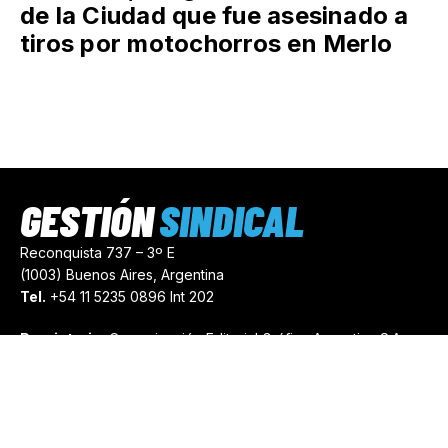
de la Ciudad que fue asesinado a
tiros por motochorros en Merlo
GESTIÓN
SINDICAL
Reconquista 737 – 3º E
(1003) Buenos Aires, Argentina
Tel.
+54 11 5235 0896 Int 202
Propietario:
Comunicación Editorial Gráfica Argentina S.A.
Número de Registro:
44103971
comercial@gestionsindical.com
redaccion@gestionsindical.com