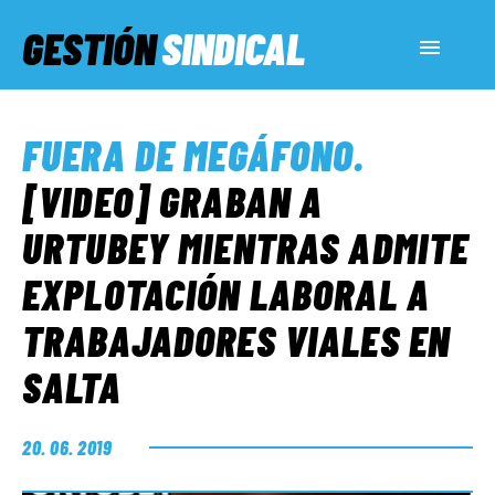
GESTIÓN
SINDICAL
ACTUALIDAD
FUERA DE MEGÁFONO
.
SERVICIOS SOCIALES
[VIDEO] GRABAN A
URTUBEY MIENTRAS ADMITE
INFORMES ESPECIALES
EXPLOTACIÓN LABORAL A
TRABAJADORES VIALES EN
FUERA DE MEGÁFONO
SALTA
EL LADO «G»
20. 06. 2019