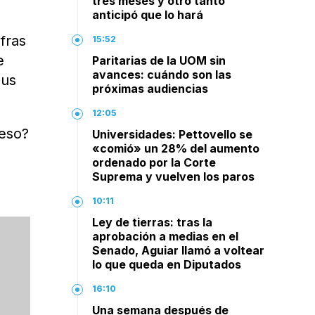
tres meses y otro tanto
anticipó que lo hará
ifras
15:52
e
Paritarias de la UOM sin
avances: cuándo son las
sus
próximas audiencias
12:05
 eso?
Universidades: Pettovello se
«comió» un 28% del aumento
ordenado por la Corte
Suprema y vuelven los paros
10:11
Ley de tierras: tras la
aprobación a medias en el
Senado, Aguiar llamó a voltear
lo que queda en Diputados
16:10
Una semana después de