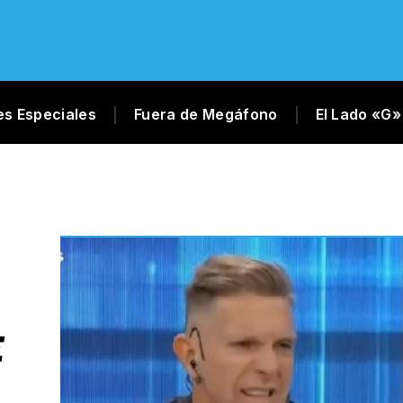
es Especiales
Fuera de Megáfono
El Lado «G»
E