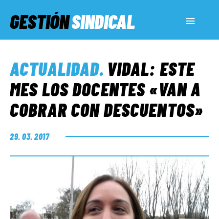
GESTIÓN
SINDICAL
ACTUALIDAD
ACTUALIDAD
.
VIDAL: ESTE
SERVICIOS SOCIALES
MES LOS DOCENTES «VAN A
COBRAR CON DESCUENTOS»
INFORMES ESPECIALES
29. 03. 2017
FUERA DE MEGÁFONO
EL LADO «G»