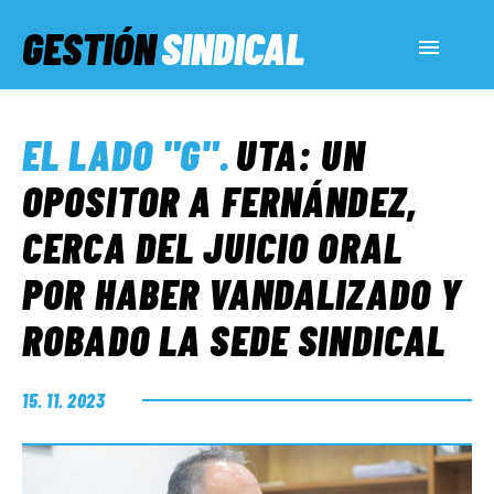
GESTIÓN
SINDICAL
ACTUALIDAD
EL LADO "G"
.
UTA: UN
SERVICIOS SOCIALES
OPOSITOR A FERNÁNDEZ,
CERCA DEL JUICIO ORAL
INFORMES ESPECIALES
POR HABER VANDALIZADO Y
ROBADO LA SEDE SINDICAL
FUERA DE MEGÁFONO
15. 11. 2023
EL LADO «G»