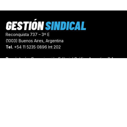
GESTIÓN
SINDICAL
Reconquista 737 – 3º E
(1003) Buenos Aires, Argentina
Tel.
+54 11 5235 0896 Int 202
Propietario:
Comunicación Editorial Gráfica Argentina S.A.
Número de Registro:
44103971
comercial@gestionsindical.com
redaccion@gestionsindical.com
Media Kit
Copyright © 2021.
Gestión Sindical. Todos Los Derechos
Reservados.