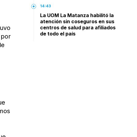
14:43
La UOM La Matanza habilitó la
atención sin coseguros en sus
tuvo
centros de salud para afiliados
de todo el país
 por
de
ue
imos
ue