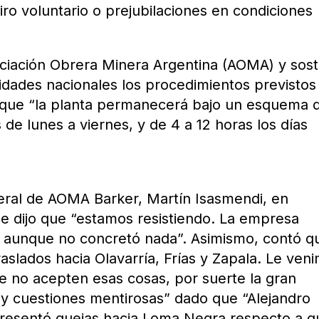
iro voluntario o prejubilaciones en condiciones
ciación Obrera Minera Argentina (AOMA) y sos
ridades nacionales los procedimientos previstos
 que “la planta permanecerá bajo un esquema 
 de lunes a viernes, y de 4 a 12 horas los días
neral de AOMA Barker, Martín Isasmendi, en
me dijo que “estamos resistiendo. La empresa
 aunque no concretó nada”. Asimismo, contó q
raslados hacia Olavarría, Frías y Zapala. Le ven
ue no acepten esas cosas, por suerte la gran
y cuestiones mentirosas” dado que “Alejandro
presentó quejas hacia Loma Negra respecto a q