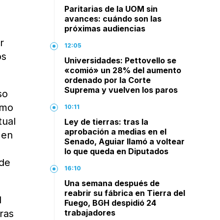
Paritarias de la UOM sin
o
avances: cuándo son las
próximas audiencias
r
12:05
os
Universidades: Pettovello se
«comió» un 28% del aumento
ordenado por la Corte
Suprema y vuelven los paros
so
omo
10:11
tual
Ley de tierras: tras la
aprobación a medias en el
 en
Senado, Aguiar llamó a voltear
lo que queda en Diputados
 de
16:10
Una semana después de
reabrir su fábrica en Tierra del
l
Fuego, BGH despidió 24
ras
trabajadores