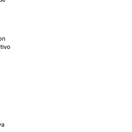
on
tivo
va