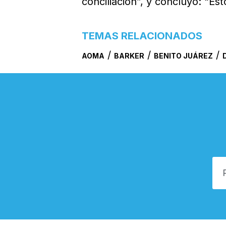
conciliación”, y concluyó: “Es
TEMAS RELACIONADOS
/
/
/
AOMA
BARKER
BENITO JUÁREZ