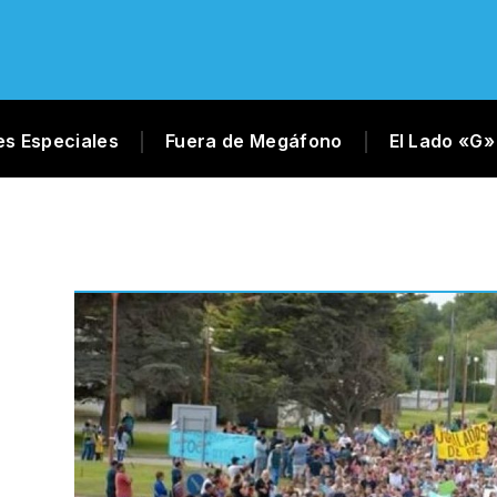
es Especiales
Fuera de Megáfono
El Lado «G»