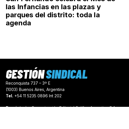
las Infancias en las plazas y
parques del distrito: toda la
agenda
GESTIÓN
SINDICAL
Reconquista 737 – 3º E
(1003) Buenos Aires, Argentina
Tel.
+54 11 5235 0896 Int 202
Propietario:
Comunicación Editorial Gráfica Argentina S.A.
Número de Registro:
44103971
comercial@gestionsindical.com