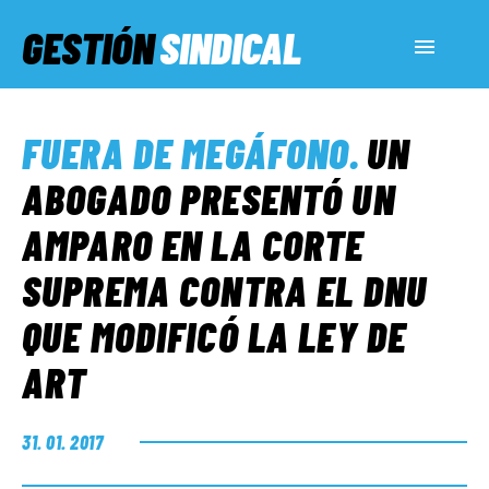
GESTIÓN
SINDICAL
ACTUALIDAD
FUERA DE MEGÁFONO
.
UN
SERVICIOS SOCIALES
ABOGADO PRESENTÓ UN
AMPARO EN LA CORTE
INFORMES ESPECIALES
SUPREMA CONTRA EL DNU
QUE MODIFICÓ LA LEY DE
FUERA DE MEGÁFONO
ART
EL LADO «G»
31. 01. 2017