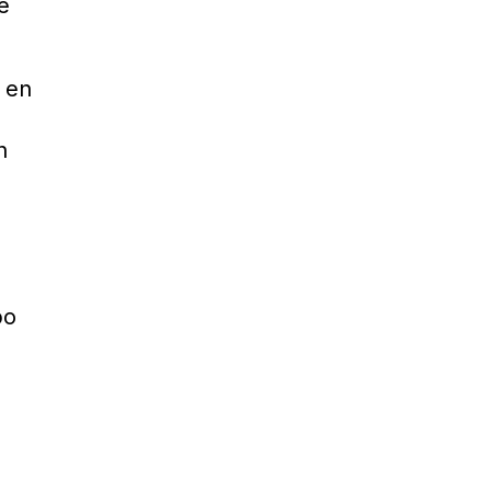
e
n en
n
po