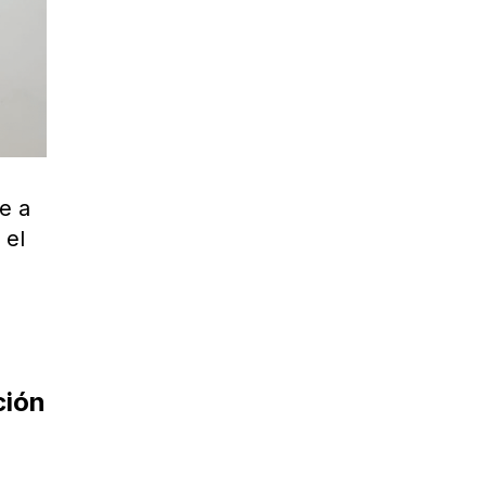
ue a
 el
ción