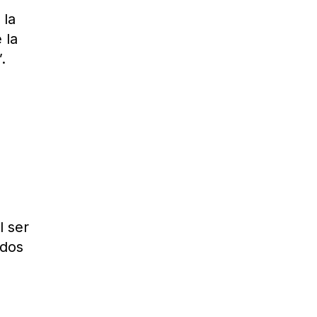
 la
 la
.
l ser
idos