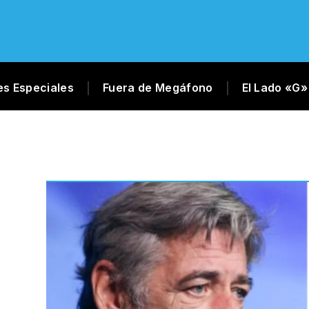
es Especiales
Fuera de Megáfono
El Lado «G»