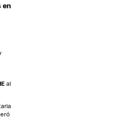
s en
y
ME
al
aria
beró