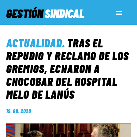
GESTIÓN
SINDICAL
ACTUALIDAD
ACTUALIDAD
.
TRAS EL
SERVICIOS SOCIALES
REPUDIO Y RECLAMO DE LOS
GREMIOS, ECHARON A
INFORMES ESPECIALES
CHOCOBAR DEL HOSPITAL
MELO DE LANÚS
FUERA DE MEGÁFONO
19. 09. 2020
EL LADO «G»