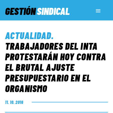
GESTIÓN
SINDICAL
ACTUALIDAD
ACTUALIDAD
.
SERVICIOS SOCIALES
TRABAJADORES DEL INTA
PROTESTARÁN HOY CONTRA
INFORMES ESPECIALES
EL BRUTAL AJUSTE
PRESUPUESTARIO EN EL
FUERA DE MEGÁFONO
ORGANISMO
EL LADO «G»
11. 10. 2016