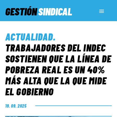
GESTIÓN
SINDICAL
ACTUALIDAD
ACTUALIDAD
.
SERVICIOS SOCIALES
TRABAJADORES DEL INDEC
SOSTIENEN QUE LA LÍNEA DE
INFORMES ESPECIALES
POBREZA REAL ES UN 40%
MÁS ALTA QUE LA QUE MIDE
FUERA DE MEGÁFONO
EL GOBIERNO
EL LADO «G»
19. 09. 2025