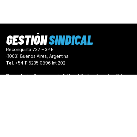
GESTIÓN
SINDICAL
Reconquista 737 – 3º E
(1003) Buenos Aires, Argentina
Tel.
+54 11 5235 0896 Int 202
Propietario:
Comunicación Editorial Gráfica Argentina S.A.
Número de Registro:
44103971
comercial@gestionsindical.com
redaccion@gestionsindical.com
Media Kit