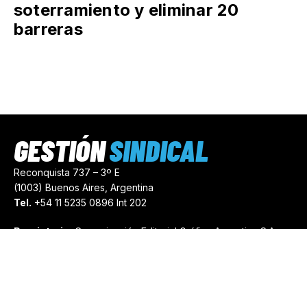
soterramiento y eliminar 20
barreras
GESTIÓN
SINDICAL
Reconquista 737 – 3º E
(1003) Buenos Aires, Argentina
Tel.
+54 11 5235 0896 Int 202
Propietario:
Comunicación Editorial Gráfica Argentina S.A.
Número de Registro:
44103971
comercial@gestionsindical.com
redaccion@gestionsindical.com