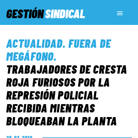
GESTIÓN
SINDICAL
ACTUALIDAD
ACTUALIDAD
.
FUERA DE
SERVICIOS SOCIALES
MEGÁFONO
.
TRABAJADORES DE CRESTA
INFORMES ESPECIALES
ROJA FURIOSOS POR LA
REPRESIÓN POLICIAL
FUERA DE MEGÁFONO
RECIBIDA MIENTRAS
EL LADO «G»
BLOQUEABAN LA PLANTA
28. 02. 2020