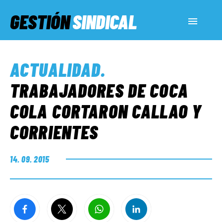
GESTIÓN
SINDICAL
ACTUALIDAD
ACTUALIDAD
.
SERVICIOS SOCIALES
TRABAJADORES DE COCA
COLA CORTARON CALLAO Y
INFORMES ESPECIALES
CORRIENTES
FUERA DE MEGÁFONO
14. 09. 2015
EL LADO «G»