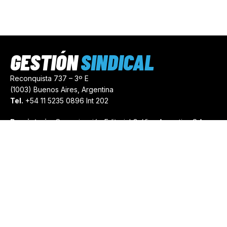
GESTIÓN
SINDICAL
Reconquista 737 – 3º E
(1003) Buenos Aires, Argentina
Tel.
+54 11 5235 0896 Int 202
Propietario:
Comunicación Editorial Gráfica Argentina S.A.
Número de Registro:
44103971
comercial@gestionsindical.com
redaccion@gestionsindical.com
Media Kit
Copyright © 2021.
Gestión Sindical. Todos Los Derechos