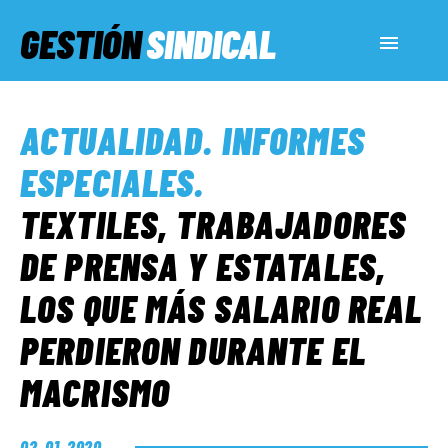
GESTIÓN
SINDICAL
ACTUALIDAD
ACTUALIDAD
.
INFORMES
SERVICIOS SOCIALES
ESPECIALES
.
TEXTILES, TRABAJADORES
INFORMES ESPECIALES
DE PRENSA Y ESTATALES,
LOS QUE MÁS SALARIO REAL
FUERA DE MEGÁFONO
PERDIERON DURANTE EL
EL LADO «G»
MACRISMO
02. 01. 2020