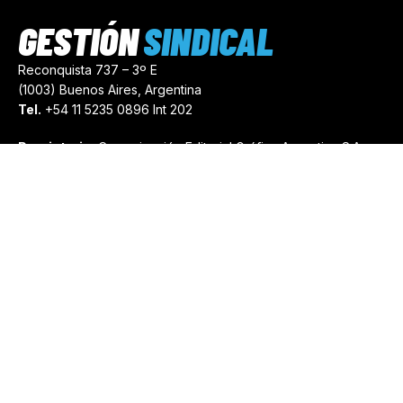
GESTIÓN
SINDICAL
Reconquista 737 – 3º E
(1003) Buenos Aires, Argentina
Tel.
+54 11 5235 0896 Int 202
Propietario:
Comunicación Editorial Gráfica Argentina S.A.
Número de Registro:
44103971
comercial@gestionsindical.com
redaccion@gestionsindical.com
Media Kit
Copyright © 2021.
Gestión Sindical. Todos Los Derechos
Reservados.
by