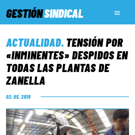
GESTIÓN
SINDICAL
ACTUALIDAD
ACTUALIDAD
.
TENSIÓN POR
SERVICIOS SOCIALES
«INMINENTES» DESPIDOS EN
TODAS LAS PLANTAS DE
INFORMES ESPECIALES
ZANELLA
FUERA DE MEGÁFONO
02. 05. 2019
EL LADO «G»