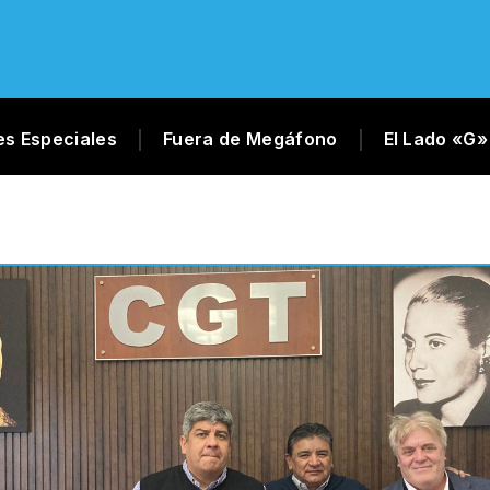
es Especiales
Fuera de Megáfono
El Lado «G»