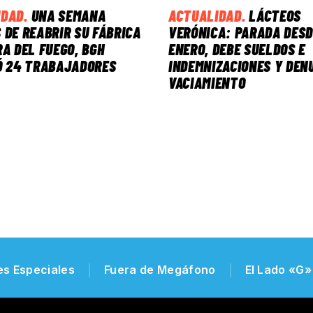
IDAD
.
UNA SEMANA
ACTUALIDAD
.
LÁCTEOS
 DE REABRIR SU FÁBRICA
VERÓNICA: PARADA DESD
RA DEL FUEGO, BGH
ENERO, DEBE SUELDOS E
Ó 24 TRABAJADORES
INDEMNIZACIONES Y DEN
VACIAMIENTO
es Especiales
Fuera de Megáfono
El Lado «G»