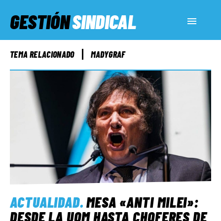
GESTIÓN
SINDICAL
ACTUALIDAD
TEMA RELACIONADO
MADYGRAF
SERVICIOS SOCIALES
INFORMES ESPECIALES
FUERA DE MEGÁFONO
EL LADO «G»
ACTUALIDAD
.
MESA «ANTI MILEI»:
DESDE LA UOM HASTA CHOFERES DE