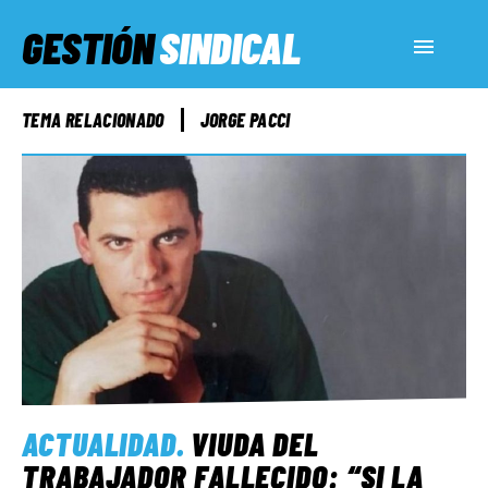
GESTIÓN
SINDICAL
ACTUALIDAD
TEMA RELACIONADO
JORGE PACCI
SERVICIOS SOCIALES
INFORMES ESPECIALES
FUERA DE MEGÁFONO
EL LADO «G»
ACTUALIDAD
.
VIUDA DEL
TRABAJADOR FALLECIDO: “SI LA