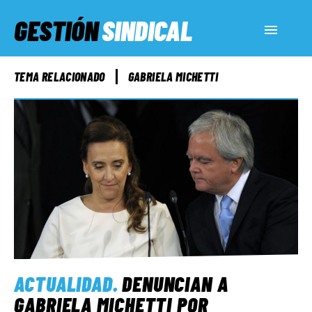
GESTIÓN
SINDICAL
ACTUALIDAD
TEMA RELACIONADO
GABRIELA MICHETTI
SERVICIOS SOCIALES
INFORMES ESPECIALES
FUERA DE MEGÁFONO
EL LADO «G»
ACTUALIDAD
.
DENUNCIAN A
GABRIELA MICHETTI POR