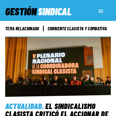
GESTIÓN
SINDICAL
ACTUALIDAD
TEMA RELACIONADO
CORRIENTE CLASISTA Y COMBATIVA
SERVICIOS SOCIALES
INFORMES ESPECIALES
FUERA DE MEGÁFONO
EL LADO «G»
ACTUALIDAD
.
EL SINDICALISMO
CLASISTA CRITICÓ EL ACCIONAR DE