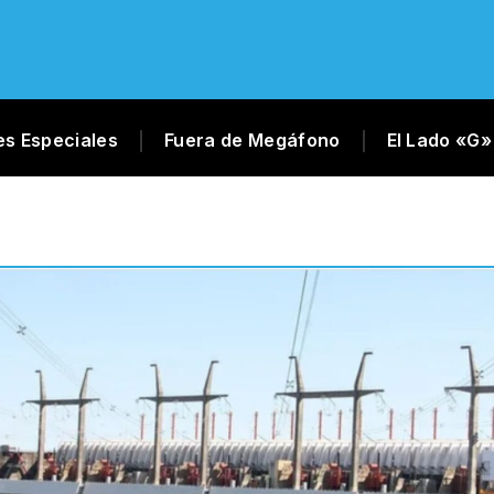
es Especiales
Fuera de Megáfono
El Lado «G»