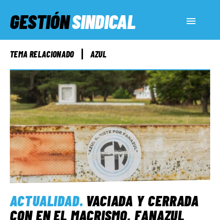
GESTIÓN
SINDICAL
ACTUALIDAD
TEMA RELACIONADO
AZUL
SERVICIOS SOCIALES
INFORMES ESPECIALES
FUERA DE MEGÁFONO
EL LADO «G»
ACTUALIDAD
.
VACIADA Y CERRADA
CON EN EL MACRISMO, FANAZUL