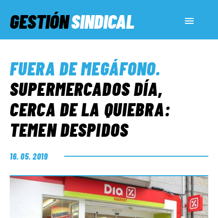
GESTIÓN
SINDICAL
ACTUALIDAD
FUERA DE MEGÁFONO
.
SERVICIOS SOCIALES
SUPERMERCADOS DÍA,
CERCA DE LA QUIEBRA:
INFORMES ESPECIALES
TEMEN DESPIDOS
FUERA DE MEGÁFONO
16. 05. 2019
EL LADO «G»