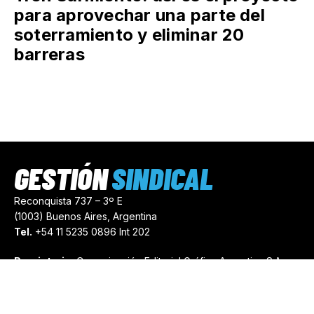
para aprovechar una parte del
soterramiento y eliminar 20
barreras
GESTIÓN
SINDICAL
Reconquista 737 – 3º E
(1003) Buenos Aires, Argentina
Tel.
+54 11 5235 0896 Int 202
Propietario:
Comunicación Editorial Gráfica Argentina S.A.
Número de Registro:
44103971
comercial@gestionsindical.com