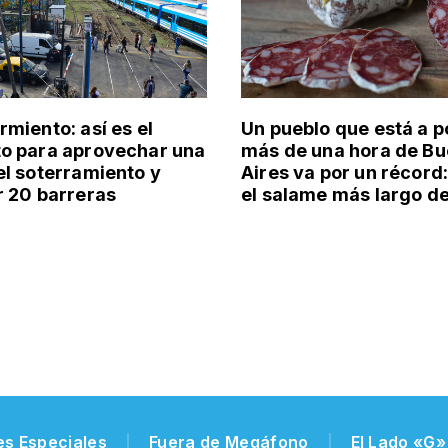
rmiento: así es el
Un pueblo que está a 
o para aprovechar una
más de una hora de B
el soterramiento y
Aires va por un récord
r 20 barreras
el salame más largo de
es Especiales
Fuera de Megáfono
El Lado «G»