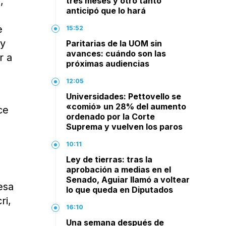
,
tres meses y otro tanto
anticipó que lo hará
e
15:52
 y
Paritarias de la UOM sin
avances: cuándo son las
r a
próximas audiencias
12:05
Universidades: Pettovello se
«comió» un 28% del aumento
ce
ordenado por la Corte
Suprema y vuelven los paros
10:11
Ley de tierras: tras la
aprobación a medias en el
Senado, Aguiar llamó a voltear
esa
lo que queda en Diputados
ri,
16:10
Una semana después de