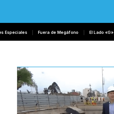
es Especiales
Fuera de Megáfono
El Lado «G»