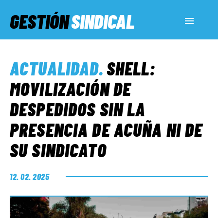
GESTIÓN
SINDICAL
ACTUALIDAD
ACTUALIDAD
.
SHELL:
SERVICIOS SOCIALES
MOVILIZACIÓN DE
DESPEDIDOS SIN LA
INFORMES ESPECIALES
PRESENCIA DE ACUÑA NI DE
SU SINDICATO
FUERA DE MEGÁFONO
12. 02. 2025
EL LADO «G»