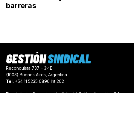
barreras
GESTIÓN
SINDICAL
Reconquista 737 – 3º E
(1003) Buenos Aires, Argentina
Tel.
+54 11 5235 0896 Int 202
Propietario:
Comunicación Editorial Gráfica Argentina S.A.
Número de Registro:
44103971
comercial@gestionsindical.com
redaccion@gestionsindical.com
Media Kit