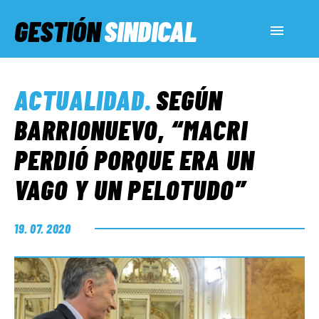
GESTIÓN
SINDICAL
ACTUALIDAD
ACTUALIDAD
.
SEGÚN
SERVICIOS SOCIALES
BARRIONUEVO, “MACRI
PERDIÓ PORQUE ERA UN
INFORMES ESPECIALES
VAGO Y UN PELOTUDO”
FUERA DE MEGÁFONO
19. 07. 2020
EL LADO «G»