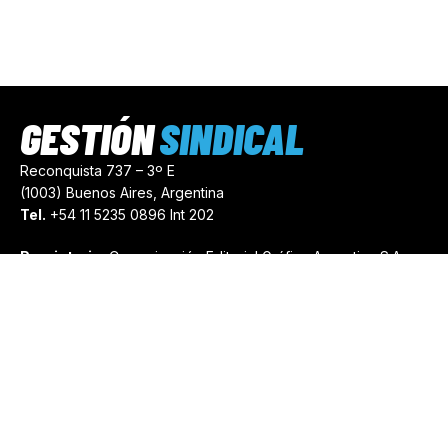
GESTIÓN
SINDICAL
Reconquista 737 – 3º E
(1003) Buenos Aires, Argentina
Tel.
+54 11 5235 0896 Int 202
Propietario:
Comunicación Editorial Gráfica Argentina S.A.
Número de Registro:
44103971
comercial@gestionsindical.com
redaccion@gestionsindical.com
Media Kit