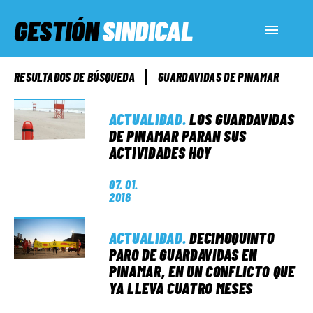
GESTIÓN
SINDICAL
ACTUALIDAD
RESULTADOS DE BÚSQUEDA
GUARDAVIDAS DE PINAMAR
SERVICIOS SOCIALES
ACTUALIDAD
.
LOS GUARDAVIDAS
DE PINAMAR PARAN SUS
ACTIVIDADES HOY
INFORMES ESPECIALES
07. 01.
2016
FUERA DE MEGÁFONO
ACTUALIDAD
.
DECIMOQUINTO
PARO DE GUARDAVIDAS EN
EL LADO «G»
PINAMAR, EN UN CONFLICTO QUE
YA LLEVA CUATRO MESES