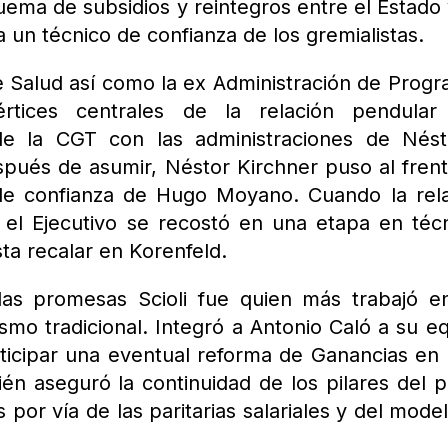
uema de subsidios y reintegros entre el Estado 
a un técnico de confianza de los gremialistas.
e Salud así como la ex Administración de Prog
értices centrales de la relación pendular
 de la CGT con las administraciones de Nés
spués de asumir, Néstor Kirchner puso al fren
de confianza de Hugo Moyano. Cuando la rel
 el Ejecutivo se recostó en una etapa en téc
ta recalar en Korenfeld.
as promesas Scioli fue quien más trabajó e
ismo tradicional. Integró a Antonio Caló a su e
nticipar una eventual reforma de Ganancias en
ién aseguró la continuidad de los pilares del 
s por vía de las paritarias salariales y del mode