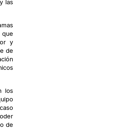
y las
ramas
 que
tor y
te de
ación
nicos
n los
quipo
 caso
poder
lo de