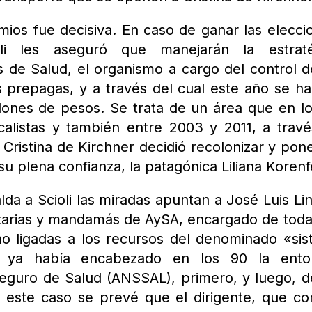
mios fue decisiva. En caso de ganar las elecci
li les aseguró que manejarán la estraté
 de Salud, el organismo a cargo del control d
as prepagas, y a través del cual este año se h
llones de pesos. Se trata de un área que en l
icalistas y también entre 2003 y 2011, a trav
 Cristina de Kirchner decidió recolonizar y pon
u plena confianza, la patagónica Liliana Korenf
da a Scioli las miradas apuntan a José Luis Lin
itarias y mandamás de AySA, encargado de toda
no ligadas a los recursos del denominado «si
eri ya había encabezado en los 90 la ento
Seguro de Salud (ANSSAL), primero, y luego, 
n este caso se prevé que el dirigente, que c