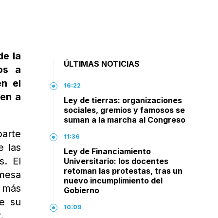
de la
ÚLTIMAS NOTICIAS
os a
n el
16:22
nen a
Ley de tierras: organizaciones
sociales, gremios y famosos se
suman a la marcha al Congreso
parte
11:36
e las
Ley de Financiamiento
s. El
Universitario: los docentes
retoman las protestas, tras un
 mesa
nuevo incumplimiento del
s más
Gobierno
de su
10:09
.