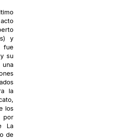
ltimo
 acto
erto
os) y
o fue
 y su
e una
iones
dados
a la
cato,
e los
 por
e La
ro de