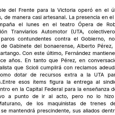
le del Frente para la Victoria operó en el ú
, de manera casi artesanal. La presencia en el
mpaña el lunes en el teatro Ópera de Rob
ión Tranviarios Automotor (UTA, colectiver
s paros contundentes contra el Gobierno, n
fe de Gabinete del bonaerense, Alberto Pérez,
uartango. Con este último, Fernández mantien
ace años. En tanto que Pérez, en conversac
ialista que Scioli cumplirá con reclamos adeu
como dotar de recursos extra a la UTA par
.Entre esos ítems figura la entrega al sindi
tro en la Capital Federal para la enseñanza d
uvo a punto de ir al acto, pero no lo hizo
aturano, de los maquinistas de trenes d
 se mantendrá prescindente, sus aliados dent