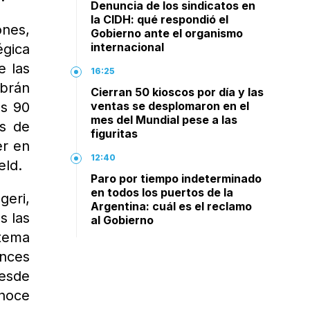
Denuncia de los sindicatos en
la CIDH: qué respondió el
ones,
Gobierno ante el organismo
internacional
gica
e las
16:25
abrán
Cierran 50 kioscos por día y las
os 90
ventas se desplomaron en el
mes del Mundial pese a las
és de
figuritas
er en
12:40
eld.
Paro por tiempo indeterminado
en todos los puertos de la
geri,
Argentina: cuál es el reclamo
s las
al Gobierno
stema
nces
desde
onoce