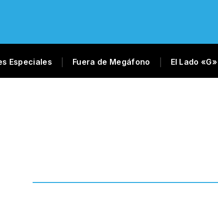
es Especiales
Fuera de Megáfono
El Lado «G»