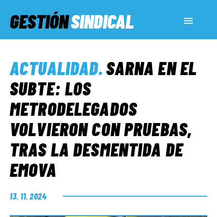
GESTIÓN
SINDICAL
ACTUALIDAD
ACTUALIDAD
.
SARNA EN EL
SERVICIOS SOCIALES
SUBTE: LOS
METRODELEGADOS
INFORMES ESPECIALES
VOLVIERON CON PRUEBAS,
TRAS LA DESMENTIDA DE
FUERA DE MEGÁFONO
EMOVA
EL LADO «G»
13. 11. 2024