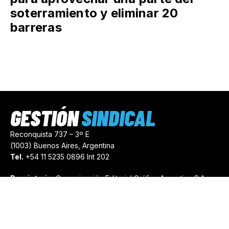
soterramiento y eliminar 20
barreras
GESTIÓN
SINDICAL
Reconquista 737 – 3º E
(1003) Buenos Aires, Argentina
Tel.
+54 11 5235 0896 Int 202
Propietario:
Comunicación Editorial Gráfica Argentina S.A.
Número de Registro:
44103971
comercial@gestionsindical.com
redaccion@gestionsindical.com