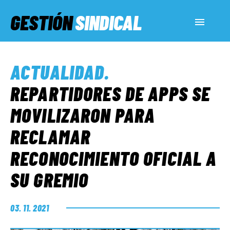
GESTIÓN
SINDICAL
ACTUALIDAD
ACTUALIDAD
.
SERVICIOS SOCIALES
REPARTIDORES DE APPS SE
MOVILIZARON PARA
INFORMES ESPECIALES
RECLAMAR
RECONOCIMIENTO OFICIAL A
FUERA DE MEGÁFONO
SU GREMIO
EL LADO «G»
03. 11. 2021