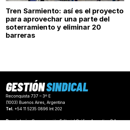
Tren Sarmiento: así es el proyecto
para aprovechar una parte del
soterramiento y eliminar 20
barreras
GESTIÓN
SINDICAL
Reconquista 737 – 3º E
(1003) Buenos Aires, Argentina
Tel.
+54 11 5235 0896 Int 202
Propietario:
Comunicación Editorial Gráfica Argentina S.A.
Número de Registro:
44103971