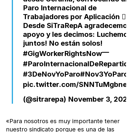
Paro Internacional de
Trabajadores por Aplicación ✊🏻
Desde SiTraRepA agradecemos
apoyo y les decimos: Luchemos
juntos! No están solos!
—
#GigWorkerRightsNow
#ParoInternacionalDeRepartido
S
#3DeNovYoParo
#Nov3YoParo
pic.twitter.com/SNNTuMgbne
p
(@sitrarepa)
November 3, 2021
«Para nosotros es muy importante tener
nuestro sindicato porque es una de las