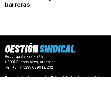
barreras
GESTIÓN
SINDICAL
Reconquista 737 – 3º E
(1003) Buenos Aires, Argentina
Tel.
+54 11 5235 0896 Int 202
Propietario:
Comunicación Editorial Gráfica Argentina S.A.
Número de Registro:
44103971
comercial@gestionsindical.com
redaccion@gestionsindical.com
Media Kit