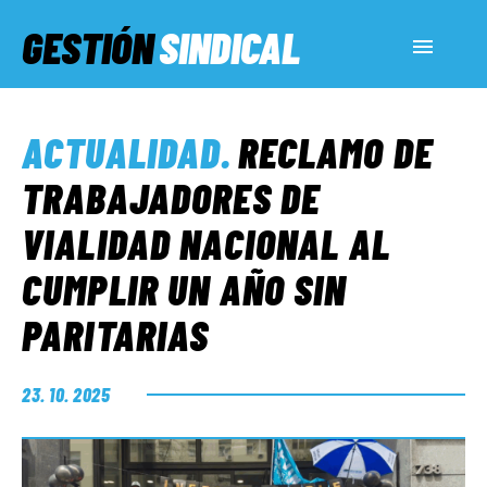
GESTIÓN
SINDICAL
ACTUALIDAD
ACTUALIDAD
.
RECLAMO DE
SERVICIOS SOCIALES
TRABAJADORES DE
VIALIDAD NACIONAL AL
INFORMES ESPECIALES
CUMPLIR UN AÑO SIN
PARITARIAS
FUERA DE MEGÁFONO
23. 10. 2025
EL LADO «G»