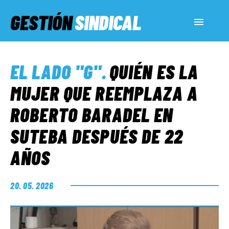
GESTIÓN
SINDICAL
ACTUALIDAD
EL LADO "G"
.
QUIÉN ES LA
SERVICIOS SOCIALES
MUJER QUE REEMPLAZA A
ROBERTO BARADEL EN
INFORMES ESPECIALES
SUTEBA DESPUÉS DE 22
AÑOS
FUERA DE MEGÁFONO
20. 05. 2026
EL LADO «G»