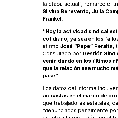
la etapa actual”, remarcó el t
Silvina Benevento
,
Julia Ca
Frankel
.
“Hoy la actividad sindical es
cotidiano, ya sea en los fallo
afirmó
José “Pepe” Peralta
, 
Consultado por
Gestión Sindi
venía dando en los últimos 
que la relación sea mucho má
pase”
.
Los datos del informe incluye
activistas en el marco de pr
que trabajadores estatales, de
“denunciados penalmente por s
cuanto a la represión, en el t