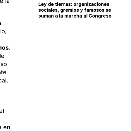
e la
Ley de tierras: organizaciones
sociales, gremios y famosos se
suman a la marcha al Congreso
A
io,
ados
.
de
uso
nte
cal.
el
e en