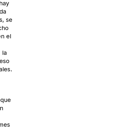
 hay
ida
s, se
cho
en el
e
 la
 eso
ales.
 que
en
 mes