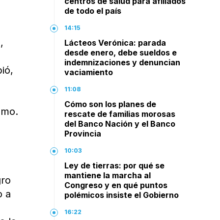
centros de salud para afiliados
de todo el país
14:15
,
Lácteos Verónica: parada
desde enero, debe sueldos e
indemnizaciones y denuncian
ió,
vaciamiento
11:08
Cómo son los planes de
omo.
rescate de familias morosas
del Banco Nación y el Banco
Provincia
10:03
Ley de tierras: por qué se
mantiene la marcha al
gro
Congreso y en qué puntos
o a
polémicos insiste el Gobierno
16:22