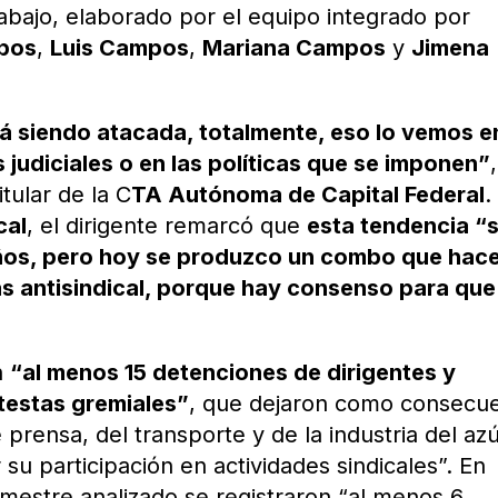
rabajo, elaborado por el equipo integrado por
mpos
,
Luis Campos
,
Mariana Campos
y
Jimena
tá siendo atacada, totalmente, eso lo vemos e
s judiciales o en las políticas que se imponen”
,
titular de la C
TA Autónoma de Capital Federal
.
cal
, el dirigente remarcó que
esta tendencia “
años, pero hoy se produzco un combo que hac
s antisindical, porque hay consenso para que
n
“al menos 15 detenciones de dirigentes y
otestas gremiales”
, que dejaron como consecu
 prensa, del transporte y de la industria del az
u participación en actividades sindicales”. En
rimestre analizado se registraron “al menos 6