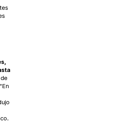
tes
es
es,
asta
 de
 “En
dujo
ico.