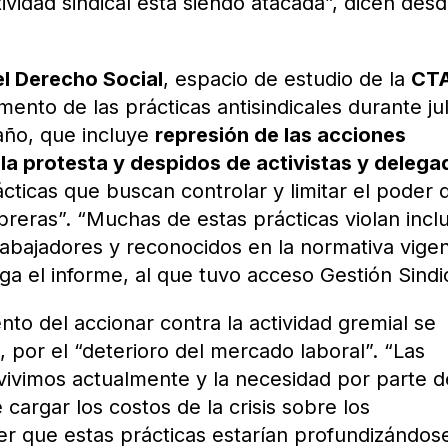
tividad sindical está siendo atacada”, dicen desd
l Derecho Social
, espacio de estudio de la
CT
mento de las prácticas antisindicales durante jul
año, que incluye
represión de las acciones
 la protesta y despidos de activistas y deleg
ácticas que buscan controlar y limitar el poder 
breras”. “Muchas de estas prácticas violan incl
rabajadores y reconocidos en la normativa vige
ega el informe, al que tuvo acceso Gestión Sindi
to del accionar contra la actividad gremial se
, por el “deterioro del mercado laboral”. “Las
 vivimos actualmente y la necesidad por parte d
cargar los costos de la crisis sobre los
er que estas prácticas estarían profundizándos