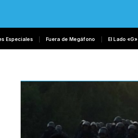
es Especiales
Fuera de Megáfono
El Lado «G»